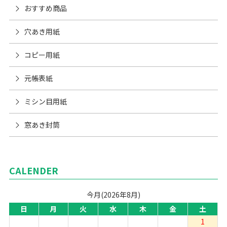
おすすめ商品
穴あき用紙
コピー用紙
元帳表紙
ミシン目用紙
窓あき封筒
CALENDER
今月(2026年8月)
日
月
火
水
木
金
土
1