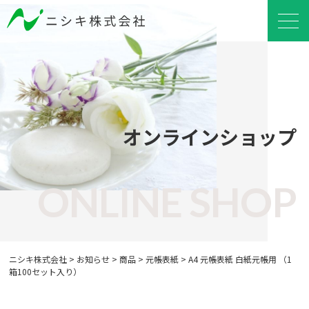
オンラインショップ
ONLINE SHOP
ニシキ株式会社
>
お知らせ
>
商品
>
元帳表紙
>
A4 元帳表紙 白紙元帳用 （1
箱100セット入り）